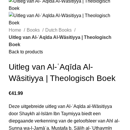
Home
Books
Dutch Books
Uitleg van Al-ʿAqīda Al-Wāsitiyya | Theologisch
Boek
Back to products
Uitleg van Al-ʿAqīda Al-
Wāsitiyya | Theologisch Boek
€
Deze uitgebreide uitleg van Al-ʿAqīda al-Wāsitiyya
door Shaykh al-Islām Ibn Taymiyya biedt een
diepgaande verkenning van de geloofsleer van Ahl al-
Sunna wa-l-Jamāʿa. Mustafa b. Ṣāliḥ al-ʿUthaymīn