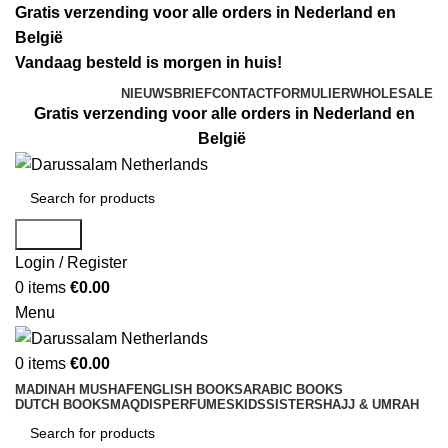
Gratis verzending voor alle orders in Nederland en
België
Vandaag besteld is morgen in huis!
NIEUWSBRIEF
CONTACTFORMULIER
WHOLESALE
Gratis verzending voor alle orders in Nederland en
België
Search
Login / Register
0
items
€
0.00
Menu
0
items
€
0.00
MADINAH MUSHAF
ENGLISH BOOKS
ARABIC BOOKS
DUTCH BOOKS
MAQDIS
PERFUMES
KIDS
SISTERS
HAJJ & UMRAH