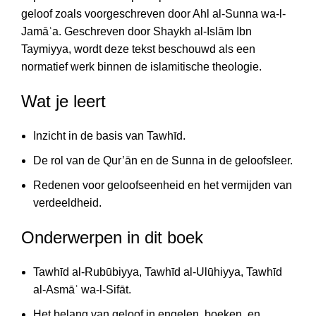
geloof zoals voorgeschreven door Ahl al-Sunna wa-l-
Jamāʿa. Geschreven door Shaykh al-Islām Ibn
Taymiyya, wordt deze tekst beschouwd als een
normatief werk binnen de islamitische theologie.
Wat je leert
Inzicht in de basis van Tawhīd.
De rol van de Qur’ān en de Sunna in de geloofsleer.
Redenen voor geloofseenheid en het vermijden van
verdeeldheid.
Onderwerpen in dit boek
Tawhīd al-Rubūbiyya, Tawhīd al-Ulūhiyya, Tawhīd
al-Asmāʾ wa-l-Sifāt.
Het belang van geloof in engelen, boeken, en