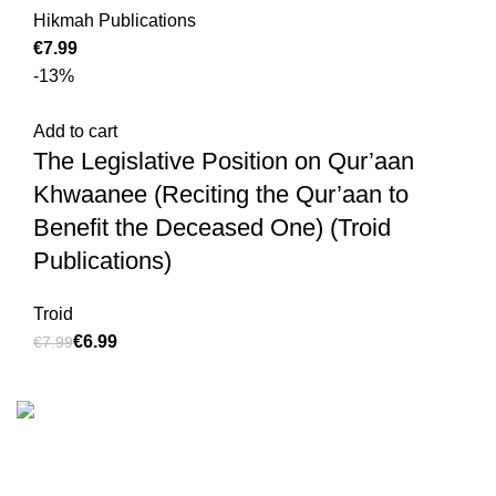
Hikmah Publications
€
-13%
Add to cart
The Legislative Position on Qur’aan
Khwaanee (Reciting the Qur’aan to
Benefit the Deceased One) (Troid
Publications)
Troid
€
6.99
€
7.99
We are the Global online seller for Islamic Books, our
mission is to Provide authentic Islamic books from a verity