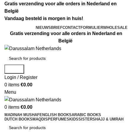
Gratis verzending voor alle orders in Nederland en
België
Vandaag besteld is morgen in huis!
NIEUWSBRIEF
CONTACTFORMULIER
WHOLESALE
Gratis verzending voor alle orders in Nederland en
België
Search
Login / Register
0
items
€
0.00
Menu
0
items
€
0.00
MADINAH MUSHAF
ENGLISH BOOKS
ARABIC BOOKS
DUTCH BOOKS
MAQDIS
PERFUMES
KIDS
SISTERS
HAJJ & UMRAH