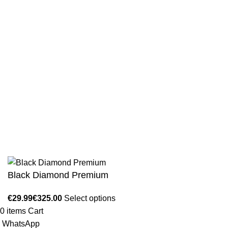
Privacy Policy
Wholesale
Authentic Hadith Collection
Sahih Al-Bukhari - 9 Volume Set
Sahih Muslim - 7 Volume Set
Jami At-Tirmidhi - 6 Volume Set
Sunan Abu Dawud 5 Volume Set
Sunan Ibn Majah - 5 Volume Set
Sunan An Nasai - 6 Volume Set
Black Diamond Premium
Select options
0
items
Cart
WhatsApp