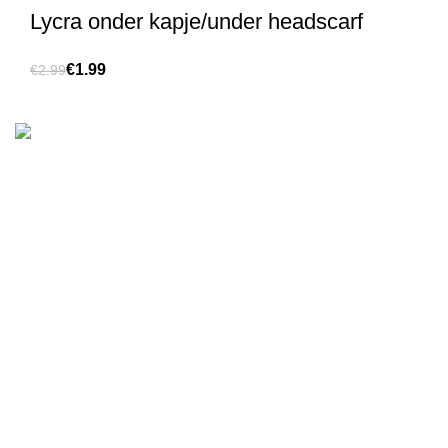
Lycra onder kapje/under headscarf
€
1.99
€
2.99
We are the Global online seller for Islamic Books, our
mission is to Provide authentic Islamic books from a verity
of publishers in the light of Quran, Hadith and Sunnah.
Email: info@darussalam.nl
Phone: +31 6 200 12 148
Customer Service
Terms & Conditions
Contact
Returns And Shipping