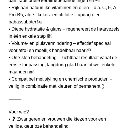
dan traditionele keratinebehandelingen ￼ ￼
• Rijk aan natuurlijke vitaminen en oliën – o.a. C, E, A,
Pro‑B5, aloë‑, kokos‑ en olijfolie, cupuaçu‑ en
babassuboter ￼
• Diepe hydratatie & glans – regenereert de haarvezels
in één enkele stap ￼
• Volume‑ en pluisvermindering – effectief speciaal
voor afro‑ en moeilijk handelbaar haar ￼
• One‑step behandeling – zichtbaar resultaat vanaf de
eerste toepassing, langdurig glad haar tot wel enkele
maanden ￼
• Compatibel met styling en chemische producten –
veilig in combinatie met kleuren of permanent ()
⸻
Voor wie?
• 🤰 Zwangeren en vrouwen die kiezen voor een
veilige, geurloze behandeling