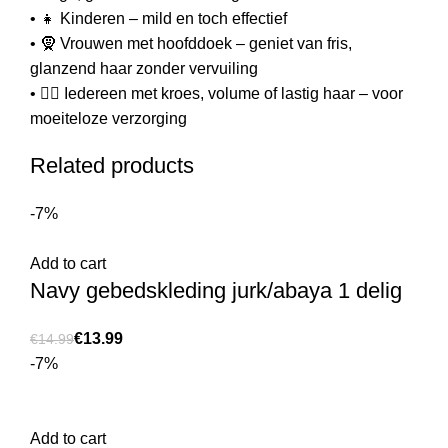
• 👧 Kinderen – mild en toch effectief
• 🧕 Vrouwen met hoofddoek – geniet van fris,
glanzend haar zonder vervuiling
• 💁‍♀️ Iedereen met kroes, volume of lastig haar – voor
moeiteloze verzorging
Related products
-7%
Add to cart
Navy gebedskleding jurk/abaya 1 delig
€
13.99
€
14.99
-7%
Add to cart