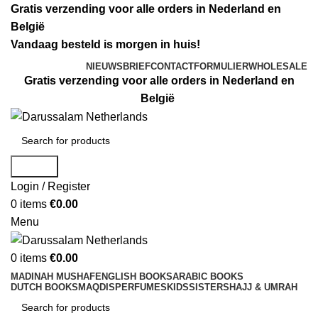
Gratis verzending voor alle orders in Nederland en
België
Vandaag besteld is morgen in huis!
NIEUWSBRIEF
CONTACTFORMULIER
WHOLESALE
Gratis verzending voor alle orders in Nederland en
België
Search
Login / Register
0
items
€
0.00
Menu
0
items
€
0.00
MADINAH MUSHAF
ENGLISH BOOKS
ARABIC BOOKS
DUTCH BOOKS
MAQDIS
PERFUMES
KIDS
SISTERS
HAJJ & UMRAH