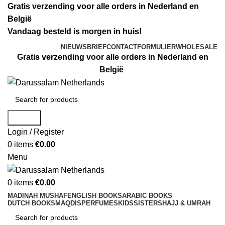
Gratis verzending voor alle orders in Nederland en
België
Vandaag besteld is morgen in huis!
NIEUWSBRIEF
CONTACTFORMULIER
WHOLESALE
Gratis verzending voor alle orders in Nederland en
België
Search
Login / Register
0
items
€
0.00
Menu
0
items
€
0.00
MADINAH MUSHAF
ENGLISH BOOKS
ARABIC BOOKS
DUTCH BOOKS
MAQDIS
PERFUMES
KIDS
SISTERS
HAJJ & UMRAH