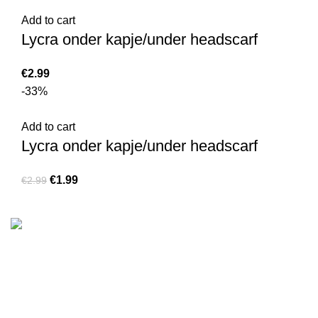
Add to cart
Lycra onder kapje/under headscarf
€
2.99
-33%
Add to cart
Lycra onder kapje/under headscarf
€
1.99
€
2.99
We are the Global online seller for Islamic Books, our
mission is to Provide authentic Islamic books from a verity
of publishers in the light of Quran, Hadith and Sunnah.