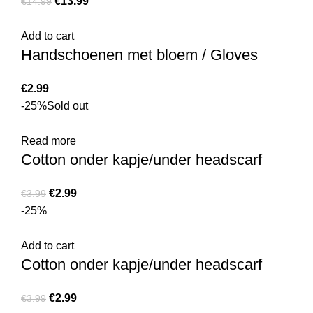
€
13.99
€
14.99
Add to cart
Handschoenen met bloem / Gloves
€
2.99
-25%
Sold out
Read more
Cotton onder kapje/under headscarf
€
2.99
€
3.99
-25%
Add to cart
Cotton onder kapje/under headscarf
€
2.99
€
3.99