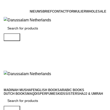
Gratis verzending voor alle orders in Nederland en België
Vandaag besteld is morgen in huis!
NIEUWSBRIEF
CONTACTFORMULIER
WHOLESALE
Gratis verzending voor alle orders in Nederland en België
Search
0
€
0.00
0
€
0.00
MADINAH MUSHAF
ENGLISH BOOKS
ARABIC BOOKS
DUTCH BOOKS
MAQDIS
PERFUMES
KIDS
SISTERS
HAJJ & UMRAH
Search