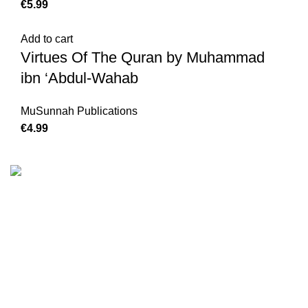
€
Add to cart
Virtues Of The Quran by Muhammad
ibn ‘Abdul-Wahab
MuSunnah Publications
€
We are the Global online seller for Islamic Books, our
mission is to Provide authentic Islamic books from a verity
of publishers in the light of Quran, Hadith and Sunnah.
Email: info@darussalam.nl
Phone: +31 6 200 12 148
Customer Service