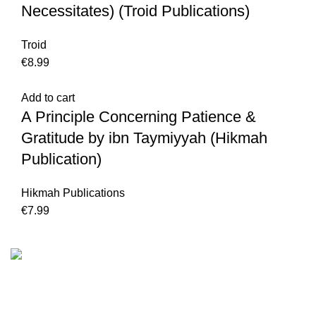
Necessitates) (Troid Publications)
Troid
€
Add to cart
A Principle Concerning Patience &
Gratitude by ibn Taymiyyah (Hikmah
Publication)
Hikmah Publications
€
We are the Global online seller for Islamic Books, our
mission is to Provide authentic Islamic books from a verity