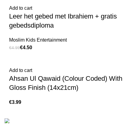
Add to cart
Leer het gebed met Ibrahiem + gratis
gebedsdiploma
Moslim Kids Entertainment
€
4.50
€
4.99
Add to cart
Ahsan Ul Qawaid (Colour Coded) With
Gloss Finish (14x21cm)
€
We are the Global online seller for Islamic Books, our