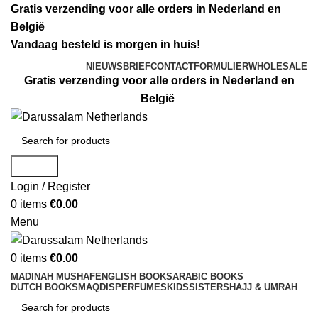
Gratis verzending voor alle orders in Nederland en
België
Vandaag besteld is morgen in huis!
NIEUWSBRIEF
CONTACTFORMULIER
WHOLESALE
Gratis verzending voor alle orders in Nederland en
België
Search
Login / Register
0
items
€
0.00
Menu
0
items
€
0.00
MADINAH MUSHAF
ENGLISH BOOKS
ARABIC BOOKS
DUTCH BOOKS
MAQDIS
PERFUMES
KIDS
SISTERS
HAJJ & UMRAH