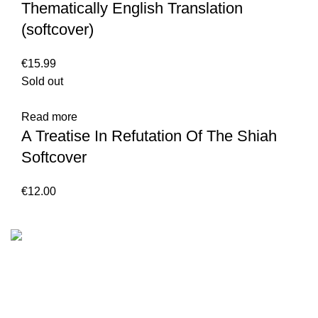
Thematically English Translation
(softcover)
€
Sold out
Read more
A Treatise In Refutation Of The Shiah
Softcover
€
We are the Global online seller for Islamic Books, our
mission is to Provide authentic Islamic books from a verity
of publishers in the light of Quran, Hadith and Sunnah.