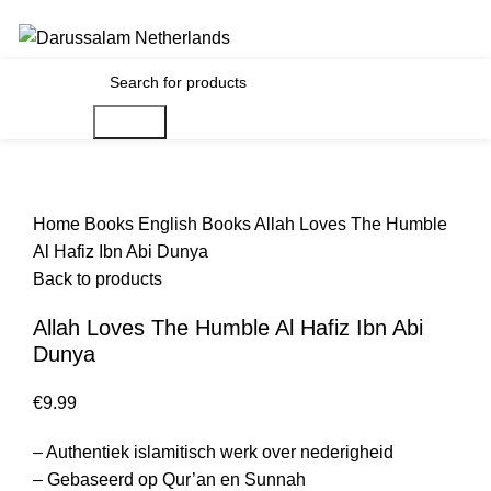
Gratis verzending voor alle orders in Nederland en België
€
0.00
Search
Home
Books
English Books
Allah Loves The Humble
Al Hafiz Ibn Abi Dunya
Back to products
Allah Loves The Humble Al Hafiz Ibn Abi
Dunya
€
– Authentiek islamitisch werk over nederigheid
– Gebaseerd op Qur’an en Sunnah