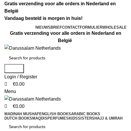
0
0
0
Gratis verzending voor alle orders in Nederland en
België
Vandaag besteld is morgen in huis!
NIEUWSBRIEF
CONTACTFORMULIER
WHOLESALE
Gratis verzending voor alle orders in Nederland en
België
Search
Login / Register
€
0.00
Menu
€
0.00
MADINAH MUSHAF
ENGLISH BOOKS
ARABIC BOOKS
DUTCH BOOKS
MAQDIS
PERFUMES
KIDS
SISTERS
HAJJ & UMRAH