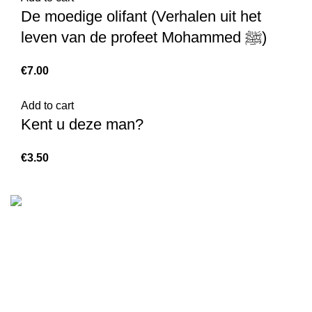
De moedige olifant (Verhalen uit het
leven van de profeet Mohammed ﷺ)
€
7.00
Add to cart
Kent u deze man?
€
3.50
We are the Global online seller for Islamic Books, our
mission is to Provide authentic Islamic books from a verity
of publishers in the light of Quran, Hadith and Sunnah.
Email: info@darussalam.nl