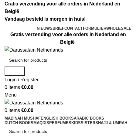
Gratis verzending voor alle orders in Nederland en
België
Vandaag besteld is morgen in huis!
NIEUWSBRIEF
CONTACTFORMULIER
WHOLESALE
Gratis verzending voor alle orders in Nederland en
België
Search
Login / Register
0
items
€
0.00
Menu
0
items
€
0.00
MADINAH MUSHAF
ENGLISH BOOKS
ARABIC BOOKS
DUTCH BOOKS
MAQDIS
PERFUMES
KIDS
SISTERS
HAJJ & UMRAH